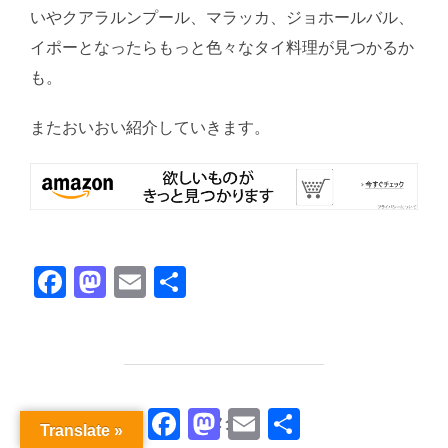
いやクアラルンプール、マラッカ、ジョホールバル、
イポーとなったらもっと色々なタイ料理が見つかるか
も。
またおいおい紹介していきます。
F
M
E
共
a
a
m
有
c
st
ail
e
o
b
d
Facebook
Mastodon
Email
共
タグ
Translate »
有
o
o