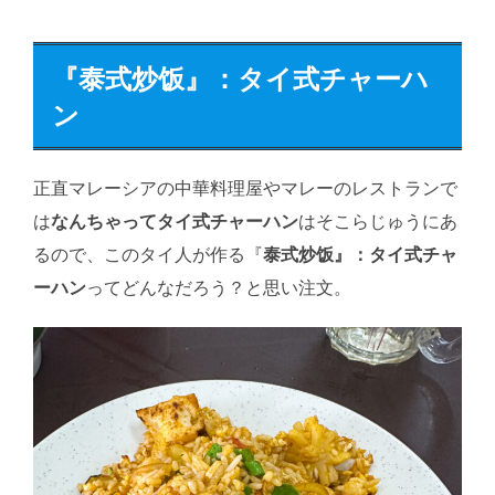
『
泰式炒饭』：タイ式チャーハ
ン
正直マレーシアの中華料理屋やマレーのレストランで
は
なんちゃってタイ式チャーハン
はそこらじゅうにあ
るので、このタイ人が作る『
泰式炒饭』：タイ式チャ
ーハン
ってどんなだろう？と思い注文。