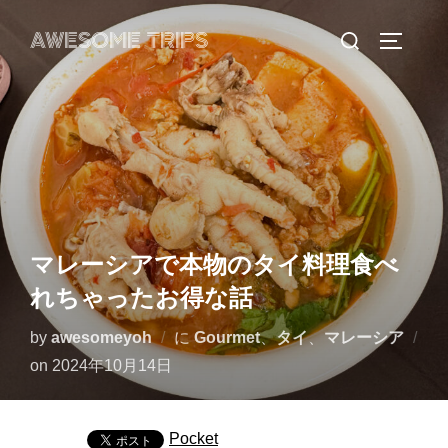
コ
検
AWESOME TRIPS
ン
サイドバ
索
テ
対
ン
象:
ツ
へ
ス
キ
ッ
マレーシアで本物のタイ料理食べ
プ
れちゃったお得な話
by
awesomeyoh
に
Gourmet
、
タイ
、
マレーシア
投
on
2024年10月14日
稿
日:
Pocket