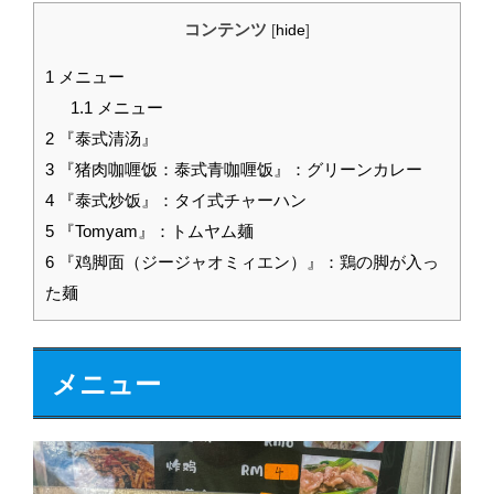
コンテンツ
[
hide
]
1
メニュー
1.1
メニュー
2
『泰式清汤』
3
『猪肉咖喱饭：泰式青咖喱饭』：グリーンカレー
4
『泰式炒饭』：タイ式チャーハン
5
『Tomyam』：トムヤム麺
6
『鸡脚面（ジージャオミィエン）』：鶏の脚が入っ
た麺
メニュー