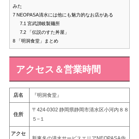
みた
7
NEOPASA清水には他にも魅力的なお店がある
7.1
宮武讃岐製麺所
7.2
「伝説のすた丼屋」
8
「明洞食堂」まとめ
アクセス＆営業時間
店名
『明洞食堂』
〒424-0302 静岡県静岡市清水区小河内８８
住所
５−１
アクセ
新東名の清水サービスエリアNEOPASA内