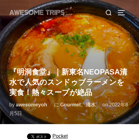
コ
検
AWESOME TRIPS
ン
サイドバ
索
テ
対
ン
象:
ツ
へ
ス
キ
『明洞食堂』｜新東名NEOPASA清
ッ
水で人気のスンドゥブラーメンを
プ
実食！熱々スープが絶品
投
by
awesomeyoh
に
Gourmet
、
清水
on
2022年8
稿
月5日
日:
Pocket