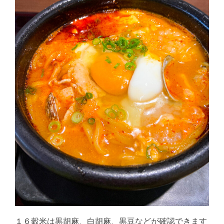
１６穀米は黒胡麻、白胡麻、黒豆などが確認できます