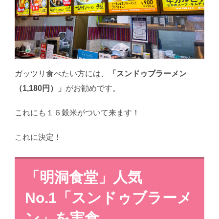
ガッツリ食べたい方には、
「スンドゥブラーメン
（1,180円）」
がお勧めです。
これにも１６穀米がついて来ます！
これに決定！
「明洞食堂」
人気
No.1「スンドゥブラーメ
ン」を実食