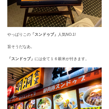
やっぱりこの
「スンドゥブ」
人気NO.1!
旨そうだなあ。
「スンドゥブ」
には全て１６穀米が付きます。