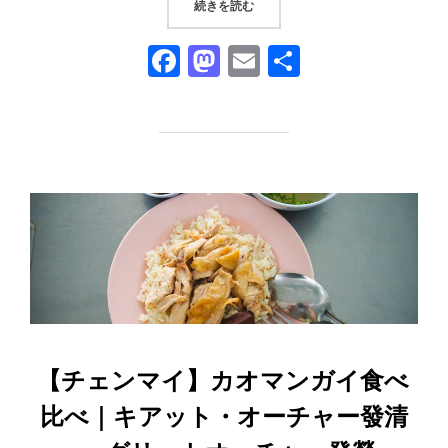
“【チェンマイ・ターニン市場】観
続きを読む
F
M
E
共
a
a
m
有
c
st
ail
e
o
b
d
o
o
o
n
k
【チェンマイ】カオマンガイ食べ
比べ｜キアット・オーチャー發清