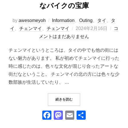
なバイクの宝庫
by
awesomeyoh
Information
、
Outing
、
タイ
、
タ
投
イ
、
チェンマイ
、
チェンマイ
2024年2月16日
コ
稿
メントはまだありません
日:
チェンマイというところは、タイの中でも他の街には
ない魅力があります。 私が初めてチェンマイに行った
時に感じたのは、色々な文化が混じり合ったアートな
街だなということ。 チェンマイの北の方には色々な少
数部族が生活していたり、 …
“『CHIANG MAI STREET 
続きを読む
F
M
E
共
a
a
m
有