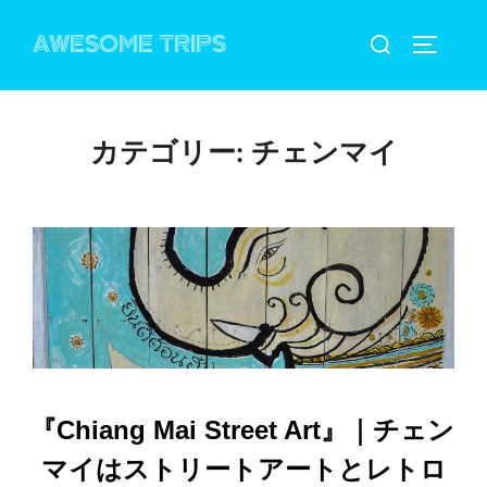
コ
検
AWESOME TRIPS
ン
サイドバ
索
テ
対
ン
象:
ツ
カテゴリー:
チェンマイ
へ
ス
キ
ッ
プ
『Chiang Mai Street Art』｜チェン
マイはストリートアートとレトロ