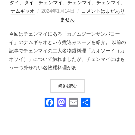
タイ
、
タイ
、
チェンマイ
、
チェンマイ
、
チェンマイ
、
投
ナムギャオ
2024年1月14日
コメントはまだあり
稿
ません
日:
今回はチェンマイにある「カノムジーンサンパコー
イ」のナムギャオという煮込みスープを紹介。 以前の
記事でチェンマイの二大名物麺料理「カオソーイ（カ
オソイ）」について触れましたが、チェンマイにはも
う一つ外せない名物麺料理があ …
“チェンマイ「カノムジーンサンパ
続きを読む
F
M
E
共
a
a
m
有
c
st
ail
e
o