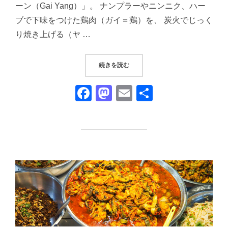
ーン（Gai Yang）」。 ナンプラーやニンニク、ハー
ブで下味をつけた鶏肉（ガイ＝鶏）を、 炭火でじっく
り焼き上げる（ヤ …
“チェンマイ｜鶏一羽丸ごと炭焼き『
続きを読む
F
M
E
共
a
a
m
有
c
st
ail
e
o
b
d
o
o
o
n
k