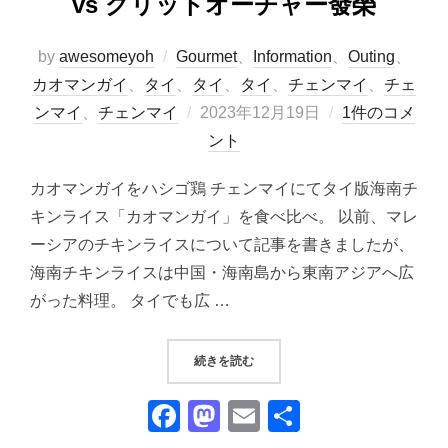
vs グリットオーチャー發榮
by
awesomeyoh
Gourmet
、
Information
、
Outing
、
カオマンガイ
、
タイ
、
タイ
、
タイ
、
チェンマイ
、
チェ
投
ンマイ
、
チェンマイ
2023年12月19日
1件のコメ
稿
ント
日:
カオマンガイをハシゴ鶏 チェンマイにてタイ版海南チ
キンライス「カオマンガイ」を食べ比べ。 以前、マレ
ーシアのチキンライスについて記事を書きましたが、
海南チキンライスは中国・海南島から東南アジアへ広
がった料理。 タイでも広 …
“【チェンマイ】カオマンガイ食べ比
続きを読む
F
M
E
共