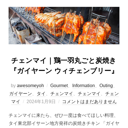
b
d
o
o
o
n
k
チェンマイ｜鶏一羽丸ごと炭焼き
『ガイヤーン ウィチェンブリー』
by
awesomeyoh
Gourmet
、
Information
、
Outing
、
ガイヤーン
、
タイ
、
チェンマイ
、
チェンマイ
、
チェン
投
マイ
2024年1月9日
コメントはまだありません
稿
チェンマイに来たら、ぜひ一度は食べてほしい料理、
日:
タイ東北部イサーン地方発祥の炭焼きチキン 「ガイヤ