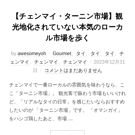
【チェンマイ・ターニン市場】観
光地化されていない本気のローカ
ル市場を歩く
by
awesomeyoh
Gourmet
、
タイ
、
タイ
、
タイ
、
チ
投
ェンマイ
、
チェンマイ
、
チェンマイ
2023年12月31
稿
日
コメントはまだありません
日:
チェンマイで一番ローカルの雰囲気を味わうなら、こ
こ「ターニン市場」。 観光客で賑わう市場もいいけれ
ど、「リアルなタイの日常」を感じたいならおすすめ
したいのが 「ターニン市場」です。 「オマンガイ」
をハシゴ鶏したあと、市場 …