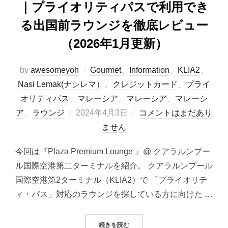
｜プライオリティパスで利用でき
る出国前ラウンジを徹底レビュー
（2026年1月更新）
by
awesomeyoh
Gourmet
、
Information
、
KLIA2
、
Nasi Lemak(ナシレマ）
、
クレジットカード
、
プライ
オリティパス
、
マレーシア
、
マレーシア
、
マレーシ
投
ア
、
ラウンジ
2024年4月3日
コメントはまだあり
稿
ません
日:
今回は『Plaza Premium Lounge 』@ クアラルンプー
ル国際空港第二ターミナルを紹介。 クアラルンプール
国際空港第2ターミナル（KLIA2）で 「プライオリテ
ィ・パス」対応のラウンジを探している方に向けた …
“PLAZA PREMIUM LOUNG
続きを読む