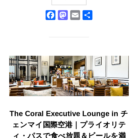
F
M
E
共
a
a
m
有
c
st
ail
e
o
b
d
o
o
o
n
k
The Coral Executive Lounge in チ
ェンマイ国際空港｜プライオリテ
ィ・パスで食べ放題＆ビールを満