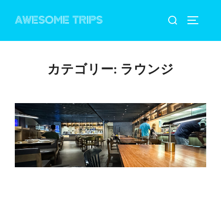
コ
検
AWESOME TRIPS
ン
サイドバ
索
テ
対
ン
象:
ツ
カテゴリー:
ラウンジ
へ
ス
キ
ッ
プ