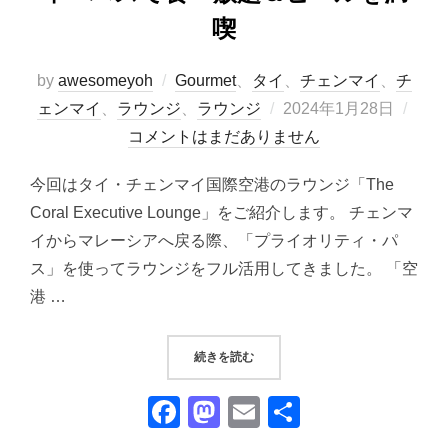
喫
by
awesomeyoh
Gourmet
、
タイ
、
チェンマイ
、
チ
投
ェンマイ
、
ラウンジ
、
ラウンジ
2024年1月28日
稿
コメントはまだありません
日:
今回はタイ・チェンマイ国際空港のラウンジ「The
Coral Executive Lounge」をご紹介します。 チェンマ
イからマレーシアへ戻る際、「プライオリティ・パ
ス」を使ってラウンジをフル活用してきました。 「空
港 …
“THE CORAL EXECUTIVE
続きを読む
F
M
E
共
a
a
m
有