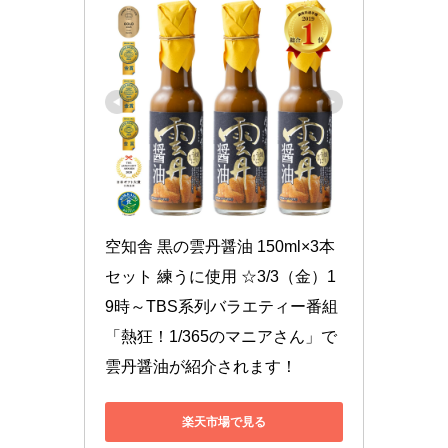
空知舎 黒の雲丹醤油 150ml×3本
セット 練うに使用 ☆3/3（金）1
9時～TBS系列バラエティー番組
「熱狂！1/365のマニアさん」で
雲丹醤油が紹介されます！
楽天市場で見る