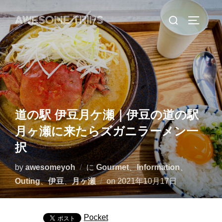
コ
検
AWESOME TRIPS
ン
サイドバ
索
テ
対
ン
象:
ツ
へ
ス
キ
道の駅 伊豆月ケ瀬｜伊豆の道の駅
ッ
月ヶ瀬に来たらズガニラーメン一
プ
択
by
awesomeyoh
に
Gourmet
、
Information
、
投
Outing
、
伊豆
、
月ヶ瀬
on
2021年10月17日
稿
日:
Pocket