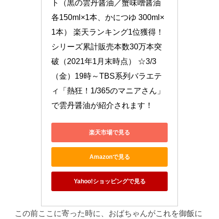
ト（黒の雲丹醤油／蟹味噌醤油 
各150ml×1本、かにつゆ 300ml×
1本） 楽天ランキング1位獲得！ 
シリーズ累計販売本数30万本突
破（2021年1月末時点） ☆3/3
（金）19時～TBS系列バラエテ
ィ「熱狂！1/365のマニアさん」
で雲丹醤油が紹介されます！
楽天市場で見る
Amazonで見る
Yahoo!ショッピングで見る
この前ここに寄った時に、おばちゃんがこれを御飯に