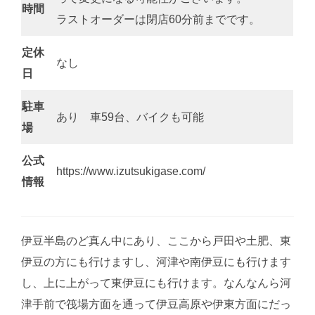
時間
ラストオーダーは閉店60分前までです。
定休
なし
日
駐車
あり 車59台、バイクも可能
場
公式
https://www.izutsukigase.com/
情報
伊豆半島のど真ん中にあり、ここから戸田や土肥、東
伊豆の方にも行けますし、河津や南伊豆にも行けます
し、上に上がって東伊豆にも行けます。なんなんら河
津手前で筏場方面を通って伊豆高原や伊東方面にだっ