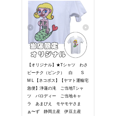
【オリジナル】★Tシャツ　わさ
ビーチク（ピンク）　白　　S　
M L 【ネコポス】【ヤマト運輸宅
急便】浄蓮の滝　ご当地Tシャ
ツ　パロディー　ご当地キャ
ラ　あまびえ　モヤモヤさま
ぁ〜ず　静岡土産　伊豆土産　