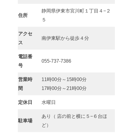
静岡県伊東市宮川町１丁目４−２
住所
５
アクセ
南伊東駅から徒歩４分
ス
電話番
055-737-7386
号
営業時
11時00分～15時00分
間
17時00分～21時00分
定休日
水曜日
あり（ 店の前と横に５−６台ほ
駐車場
ど）