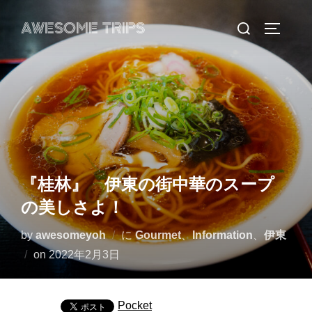
コ
検
AWESOME TRIPS
ン
サイドバ
索
テ
対
ン
象:
ツ
へ
ス
キ
ッ
『桂林』 伊東の街中華のスープ
プ
の美しさよ！
by
awesomeyoh
に
Gourmet
、
Information
、
伊東
投
on
2022年2月3日
稿
日:
Pocket