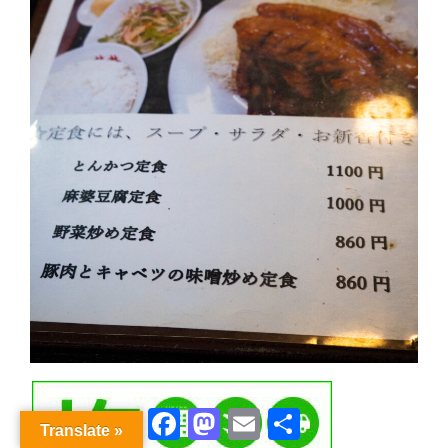
Facebook
Mastodon
Email
共
Translate »
有